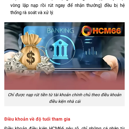
vòng lặp nạp rồi rút ngay để nhận thưởng) đều bị hệ
thống rà soát và xử lý.
Chỉ được nạp rút tiền từ tài khoản chính chủ theo điều khoản
điều kiện nhà cái
Điều khoản về độ tuổi tham gia
Điều khoản điều kiện HCM66 nêu rõ, chỉ những cá nhân từ