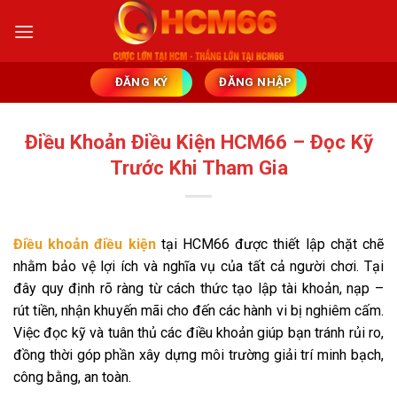
Bỏ
qua
nội
dung
ĐĂNG KÝ
ĐĂNG NHẬP
Điều Khoản Điều Kiện HCM66 – Đọc Kỹ
Trước Khi Tham Gia
Điều khoản điều kiện
tại HCM66
được thiết lập chặt chẽ
nhằm bảo vệ lợi ích và nghĩa vụ của tất cả người chơi. Tại
đây quy định rõ ràng từ cách thức tạo lập tài khoản, nạp –
rút tiền, nhận khuyến mãi cho đến các hành vi bị nghiêm cấm.
Việc đọc kỹ và tuân thủ các điều khoản giúp bạn tránh rủi ro,
đồng thời góp phần xây dựng môi trường giải trí minh bạch,
công bằng, an toàn.