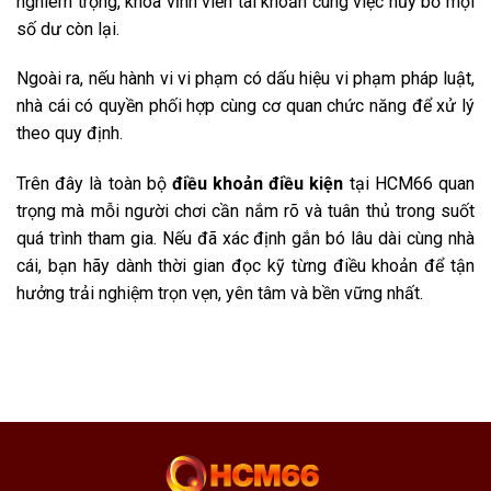
nghiêm trọng, khóa vĩnh viễn tài khoản cùng việc hủy bỏ mọi
số dư còn lại.
Ngoài ra, nếu hành vi vi phạm có dấu hiệu vi phạm pháp luật,
nhà cái có quyền phối hợp cùng cơ quan chức năng để xử lý
theo quy định.
Trên đây là toàn bộ
điều khoản điều kiện
tại HCM66
quan
trọng mà mỗi người chơi cần nắm rõ và tuân thủ trong suốt
quá trình tham gia. Nếu đã xác định gắn bó lâu dài cùng nhà
cái, bạn hãy dành thời gian đọc kỹ từng điều khoản để tận
hưởng trải nghiệm trọn vẹn, yên tâm và bền vững nhất.