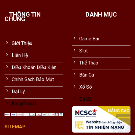
THÔNG TIN
DANH MỤC
CHUNG
Game Bài
Giới Thiệu
Slot
Liên Hệ
Thể Thao
Điều Khoản Điều Kiện
Bắn Cá
Chính Sách Bảo Mật
Xổ Số
Đại Lý
Đá Gà
Khuyến Mãi
SITEMAP