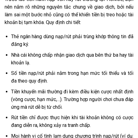
nên nắm rõ những nguyên tắc chung về giao dịch, bởi nếu
làm sai một bước nhỏ cũng có thể khiến tiền bị treo hoặc tài
khoản bị tạm khóa. Quy định chi tiết:
Thẻ ngân hàng dùng nạp/rút phải trùng khớp thông tin đã
đăng ký.
Nhà cái không chấp nhận giao dịch qua bên thứ ba hay tài
khoản lạ.
Số tiền nạp/rút phải nằm trong hạn mức tối thiểu và tối
đa theo quy định.
Tiền khuyến mãi thường đi kèm điều kiện cược nhất định
(vòng cược, hạn mức,…). Trường hợp người chơi chưa đáp
ứng mà rút dễ bị từ chối.
Rút tiền chỉ được thực hiện khi tài khoản không có cược
đang diễn ra, không xảy ra tranh chấp.
Mọi hành vi cố tình lạm dụng chương trình nạp/rút (ví dụ: