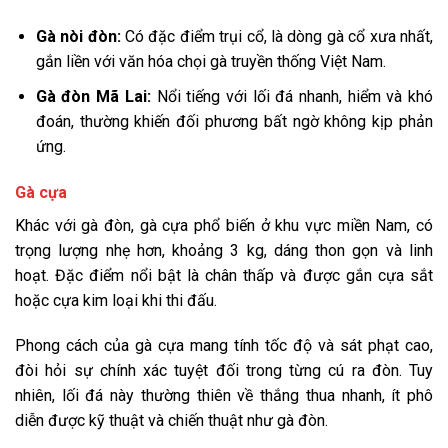
Gà nòi đòn:
Có đặc điểm trụi cổ, là dòng gà cổ xưa nhất,
gắn liền với văn hóa chọi gà truyền thống Việt Nam.
Gà đòn Mã Lai:
Nổi tiếng với lối đá nhanh, hiểm và khó
đoán, thường khiến đối phương bất ngờ không kịp phản
ứng.
Gà cựa
Khác với gà đòn, gà cựa phổ biến ở khu vực miền Nam, có
trọng lượng nhẹ hơn, khoảng 3 kg, dáng thon gọn và linh
hoạt. Đặc điểm nổi bật là chân thấp và được gắn cựa sắt
hoặc cựa kim loại khi thi đấu.
Phong cách của gà cựa mang tính tốc độ và sát phạt cao,
đòi hỏi sự chính xác tuyệt đối trong từng cú ra đòn. Tuy
nhiên, lối đá này thường thiên về thắng thua nhanh, ít phô
diễn được kỹ thuật và chiến thuật như gà đòn.