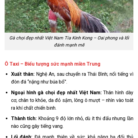
Gà chọi đẹp nhất Việt Nam Tía Kinh Kong – Oai phong và lối
đánh mạnh mẽ
Ô Taxi – Biểu tượng sức mạnh miền Trung
Xuất thân:
Nghệ An, sau chuyển ra Thái Bình; nổi tiếng vì
đòn đá “nặng như búa bổ”.
Ngoại hình gà chọi đẹp nhất Việt Nam:
Thân hình dày
cơ, chân to khỏe, da đỏ sậm, lông ô mượt – nhìn vào toát
ra khí chất chiến binh.
Thành tích:
Khoảng 9 độ lớn nhỏ, dù ít thi đấu nhưng lần
nào cũng gây tiếng vang.
Lối đánh:
Đá mạnh, thiên về sức, khả năng hạ đối thủ