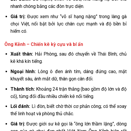
nhanh chóng bằng các đòn trực diện.
Giá trị:
Được xem như “võ sĩ hạng nặng” trong làng gà
chọi Việt, nổi bật bởi lực chân cực mạnh và độ bền bỉ
hiếm có.
Ông Kễnh – Chiến kê kỳ cựu và bí ẩn
Xuất thân:
Hải Phòng, sau đó chuyển về Thái Bình; chủ
kê khá kín tiếng.
Ngoại hình:
Lông ô đen ánh tím, dáng đứng cao, mặt
khuyết sâu, ánh mắt dữ, thân gọn cân đối.
Thành tích:
Khoảng 24 trận thắng (bao gồm độ lớn và độ
cỏ), từng đối đầu nhiều chiến kê nổi tiếng.
Lối đánh:
Lì đòn, biết chờ thời cơ phản công; có thể xoay
thế linh hoạt và phòng thủ chắc.
Giá trị:
Được giới sư kê gọi là “ông lớn thầm lặng”, dòng